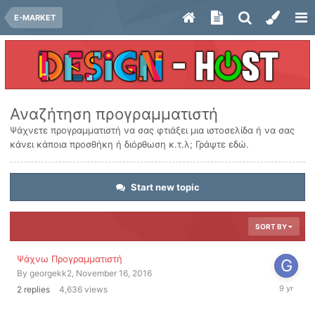
E-MARKET
Αναζήτηση προγραμματιστή
Ψάχνετε προγραμματιστή να σας φτιάξει μια ιστοσελίδα ή να σας
κάνει κάποια προσθήκη ή διόρθωση κ.τ.λ; Γράψτε εδώ.
Start new topic
SORT BY
Ψάχνω Προγραμματιστή
By
georgekk2
,
November 16, 2016
November
2
replies
4,636
views
17,
2016