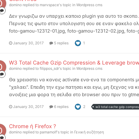
domino
replied to
marvspace
's topic in
Wordpress cms
Δεν γνωριζω αν υπαρχει καποιο plugin για αυτο το σκοπο. 
Περνας τις φωτο στον υπολογιστη σου σε εναν φακελο ολε
foto-gamou-12312-01.jpg, foto-gamou-12312-02.jpg, foto-g
January 30, 2017
5 replies
1
W3 Total Cache Gzip Compression & Leverage brow
domino
replied to
filippos_sdr
's topic in
Wordpress cms
Θα χρειαστει να κανεις activate ενα-ενα τα components με
"χαλαει". Επειδη την εχω πατησει και εγω, μη ξεχνας να καν
ανοιξεις μια φορα τη σελιδα στο browser σου πριν το gtmetr
January 30, 2017
6 replies
2
w3 total cache gzip compres
Chrome ή Firefox ?
domino
replied to
pamamolf
's topic in
Γενική συζήτηση