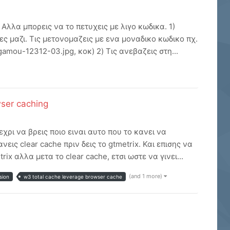
Αλλα μπορεις να το πετυχεις με λιγο κωδικα. 1)
ς μαζι. Τις μετονομαζεις με ενα μοναδικο κωδικο πχ.
amou-12312-03.jpg, κοκ) 2) Τις ανεβαζεις στη...
ser caching
χρι να βρεις ποιο ειναι αυτο που το κανει να
εις clear cache πριν δεις το gtmetrix. Και επισης να
ix αλλα μετα το clear cache, ετσι ωστε να γινει...
(and 1 more)
sion
w3 total cache leverage browser cache