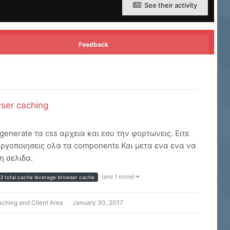
See their activity
Feedback
ser caching
generate τα css αρχεια και εσυ την φορτωνεις. Ειτε
νεργοποιησεις ολα τα components Και μετα ενα ενα να
η σελιδα.
(and 1 more)
3 total cache leverage browser cache
aching
and
Client Area
January 30, 2017