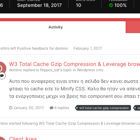
16
September 18, 2017
10
100%
Activity
xitiris
left Positive feedback for
domino
February 1, 2017
W3 Total Cache Gzip Compression & Leverage brow
domino
replied to
filippos_sdr
's topic in
Wordpress cms
Αυτο που αναφερεις ειναι οταν η σελιδα δεν κανει σωστα 
φταιει το cache ειτε το Minify CSS. Καλο θα ηταν να απε
τα ενεργοποιεις μεχρι να βρεις πιο component σου σπαει τ
January 30, 2017
6 replies
w3 total cache gzip compression
w
mino
started following
W3 Total Cache Gzip Compression & Leverage browser c
Client Area