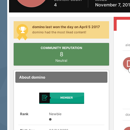
4
November 7, 20
domino last won the day on April 5 2017
domino had the most liked content!
ale
COMMUNITY REPUTATION
8
Neutral
About domino
Rank
Newbie
do