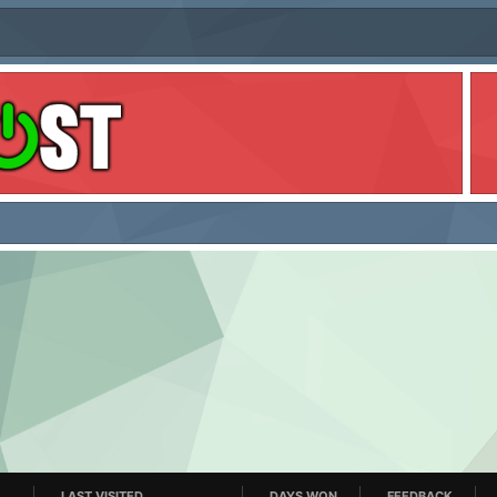
LAST VISITED
DAYS WON
FEEDBACK