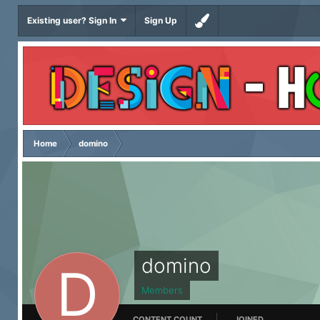
Existing user? Sign In
Sign Up
Home
domino
domino
Members
CONTENT COUNT
JOINED