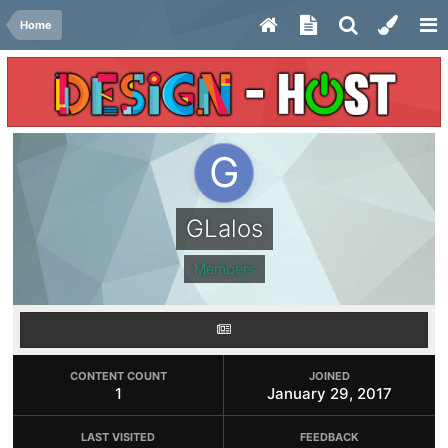
Home
GLalos
Members
CONTENT COUNT
JOINED
1
January 29, 2017
LAST VISITED
FEEDBACK