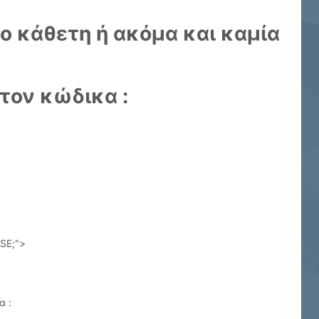
νο κάθετη ή ακόμα και καμία
τον κώδικα :
SE;">
α :