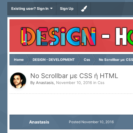
Existing user? Sign In
Sign Up
Home
DESIGN - DEVELOPMENT
Css
No Scrollbar με CS
No Scrollbar με CSS ή HTML
By
Anastasis
,
November 10, 2016
in
Css
Anastasis
Posted
November 10, 2016