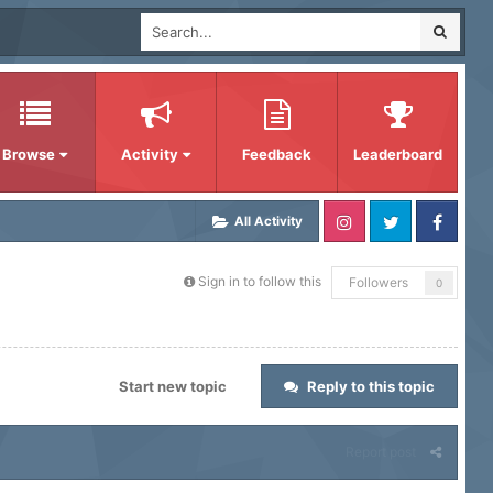
Browse
Activity
Feedback
Leaderboard
All Activity
Sign in to follow this
Followers
0
Start new topic
Reply to this topic
Report post