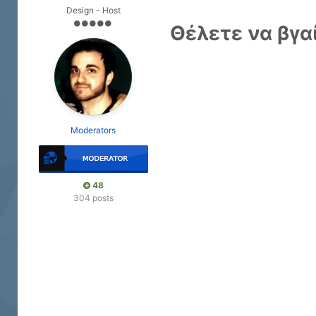
Design - Host
Θέλετε να βγα
Moderators
48
304 posts