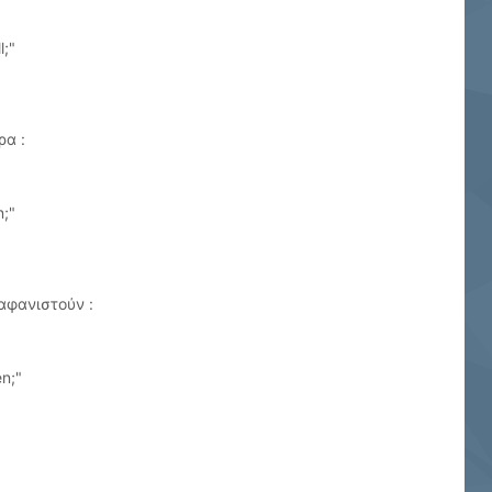
l;"
ρα :
n;"
αφανιστούν :
n;"