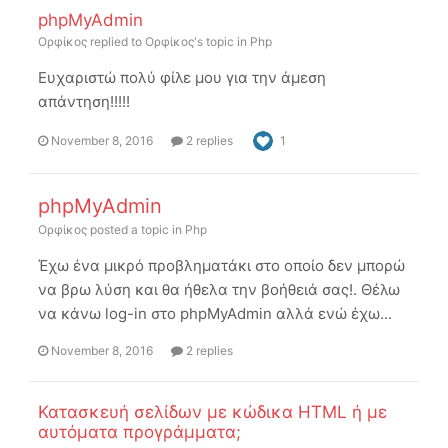
phpMyAdmin
Ορφίκος
replied to
Ορφίκος
's topic in
Php
Ευχαριστώ πολύ φίλε μου για την άμεση
απάντηση!!!!!
November 8, 2016
2 replies
1
phpMyAdmin
Ορφίκος
posted a topic in
Php
Έχω ένα μικρό προβληματάκι στο οποίο δεν μπορώ
να βρω λύση και θα ήθελα την βοήθειά σας!. Θέλω
να κάνω log-in στο phpMyAdmin αλλά ενώ έχω...
November 8, 2016
2 replies
Κατασκευή σελίδων με κώδικα HTML ή με
αυτόματα προγράμματα;